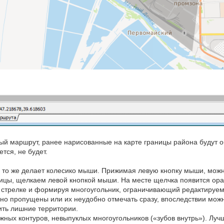
ый маршрут, ранее нарисованные на карте границы района будут о
тся, не будет.
, то же делает колесико мыши. Прижимая левую кнопку мыши, можн
цы, щелкаем левой кнопкой мыши. На месте щелчка появится оранж
й стрелке и формируя многоугольник, ограничивающий редактируем
йно пропущены или их неудобно отмечать сразу, впоследствии мо
ить лишние территории.
ных контуров, невыпуклых многоугольников («зубов внутрь»). Луч