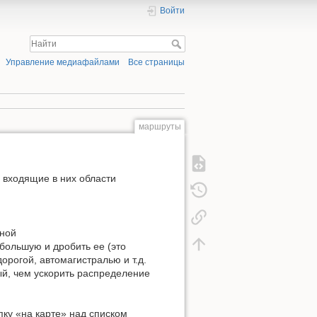
Войти
Управление медиафайлами
Все страницы
маршруты
и входящие в них области
иной
 большую и дробить ее (это
орогой, автомагистралью и т.д.
й, чем ускорить распределение
пку «на карте» над списком