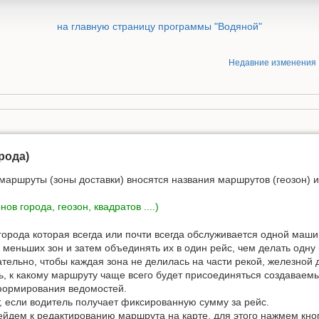
на главную страницу программы "Водяной"
Недавние изменения
рода)
 маршруты (зоны доставки) вносятся названия маршрутов (геозон) 
в города, геозон, квадратов ....)
орода которая всегда или почти всегда обслуживается одной маш
 меньших зон и затем объединять их в один рейс, чем делать одну
тельно, чтобы каждая зона не делилась на части рекой, железной д
, к какому маршруту чаще всего будет присоединяться создаваемы
формирования ведомостей.
, если водитель получает фиксированную сумму за рейс.
ейдем к редактированию маршрута на карте, для этого нажмем кно