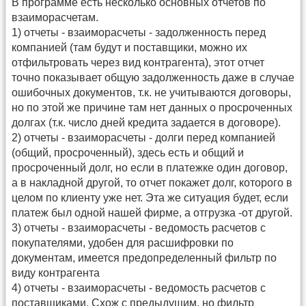
В программе есть несколько основных отчетов по
взаиморасчетам.
1) отчеты - взаиморасчеты - задолженность перед
компанией (там будут и поставщики, можно их
отфильтровать через вид контрагента), этот отчет
точно показывает общую задолженность даже в случае
ошибочных документов, т.к. не учитываются договоры,
но по этой же причине там нет данных о просроченных
долгах (т.к. число дней кредита задается в договоре).
2) отчеты - взаиморасчеты - долги перед компанией
(общий, просроченный), здесь есть и общий и
просроченный долг, но если в платежке один договор,
а в накладной другой, то отчет покажет долг, которого в
целом по клиенту уже нет. Эта же ситуация будет, если
платеж был одной нашей фирме, а отгрузка -от другой.
3) отчеты - взаиморасчеты - ведомость расчетов с
покупателями, удобен для расшифровки по
документам, имеется предопределенный фильтр по
виду контрагента
4) отчеты - взаиморасчеты - ведомость расчетов с
поставщиками. Схож с предыдущим, но фильтр