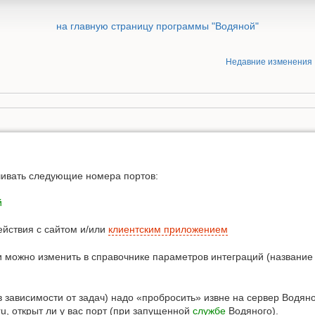
на главную страницу программы "Водяной"
Недавние изменения
ивать следующие номера портов:
й
йствия с сайтом и/или
клиентским приложением
 можно изменить в справочнике параметров интеграций (название 
 в зависимости от задач) надо «пробросить» извне на сервер Водян
ru, открыт ли у вас порт (при запущенной
службе
Водяного).